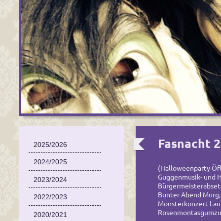
Fasnacht 
2025/2026
2024/2025
(Halloweenparty Öfl
Guggenmusik- und H
2023/2024
Bürgermeisterabsetz
Bunter Abend Murg, 
2022/2023
Monsterkonzert Lau
Rosenmontasgumzug
2020/2021